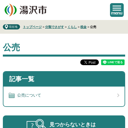
ペ
メ
ー
ニ
ジ
ュ
の
ー
先
を
現在地
トップページ
>
分類でさがす
>
くらし
>
税金
>
公売
頭
飛
で
ば
本
す
し
公売
文
。
て
本
文
へ
記事一覧
公売について
見つからないときは