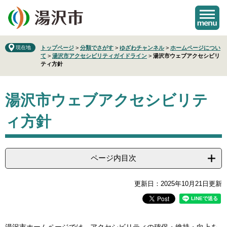
ペ
メ
ー
ニ
ジ
ュ
の
ー
先
を
現在地
トップページ
>
分類でさがす
>
ゆざわチャンネル
>
ホームページについ
て
>
湯沢市アクセシビリティガイドライン
>
湯沢市ウェブアクセシビリ
頭
飛
ティ方針
で
ば
す
し
本
。
て
湯沢市ウェブアクセシビリテ
文
本
文
ィ方針
へ
ページ内目次
更新日：2025年10月21日更新