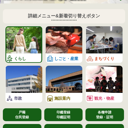
詳細メニュー&新着切り替えボタン
くらし
しごと・産業
まちづくり
市政
施設案内
観光・物産
戸籍
印鑑登録
各種申請
住民登録
印鑑証明
登録・証明