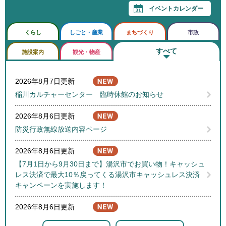
イベントカレンダー
くらし
しごと・産業
まちづくり
市政
すべて
施設案内
観光・物産
新
2026年8月7日更新
着
稲川カルチャーセンター 臨時休館のお知らせ
情
報
2026年8月6日更新
（
防災行政無線放送内容ページ
す
べ
2026年8月6日更新
て
【7月1日から9月30日まで】湯沢市でお買い物！キャッシュ
）
レス決済で最大10％戻ってくる湯沢市キャッシュレス決済
キャンペーンを実施します！
2026年8月6日更新
人口集計表（令和8年度）