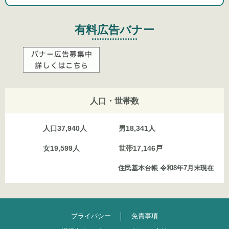
有料広告バナー
人口・世帯数
人口
37,940人
男
18,341人
女
19,599人
世帯
17,146戸
住民基本台帳 令和8年7月末現在
プライバシー
免責事項