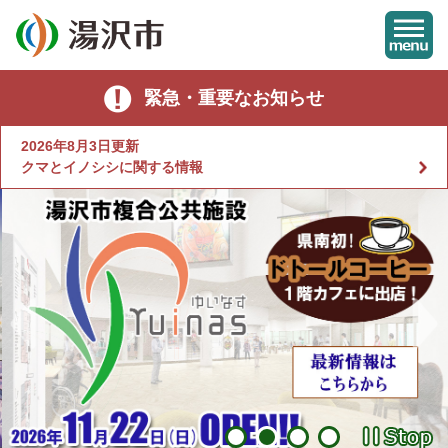
ペ
メ
ー
ニ
ジ
ュ
の
ー
本
先
を
緊急・重要なお知らせ
文
頭
飛
で
ば
2026年8月3日更新
す
し
クマとイノシシに関する情報
。
て
本
文
へ