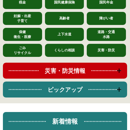
税金
国民健康保険
国民年金
妊娠・出産
高齢者
障がい者
子育て
保健
道路・交通
上下水道
衛生・医療
水路
ごみ
くらしの相談
災害・防災
リサイクル
災害・防災情報
ピックアップ
新着情報