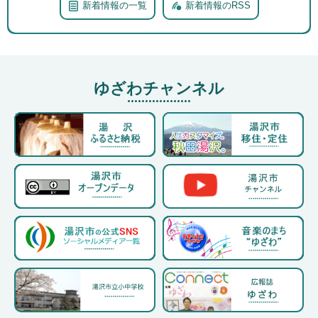
新着情報の一覧
新着情報のRSS
2026年8月6日更新
（審査結果）湯沢市水道施設遠方監視システム再構築業務
委託公募型プロポーザルの実施について
ゆざわチャンネル
2026年8月5日更新
9月の月イチ♪コンサート「オータムコンサート」
2026年8月5日更新
指定暑熱避難施設（クーリングシェルター）について
2026年8月4日更新
子育て支援総合センターすこやか
2026年8月4日更新
湯沢市非核・平和都市事業「平和パネル展」
2026年8月4日更新
湯沢駅周辺複合施設建設工事の進捗状況（令和8年7月時
点）