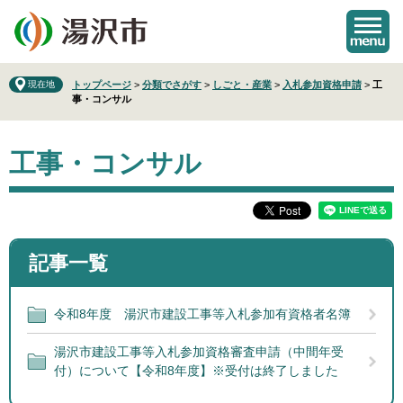
ペ
メ
ー
ニ
ジ
ュ
の
ー
先
を
現在地
トップページ
>
分類でさがす
>
しごと・産業
>
入札参加資格申請
>
工
事・コンサル
頭
飛
で
ば
本
す
し
工事・コンサル
文
。
て
本
文
へ
記事一覧
令和8年度 湯沢市建設工事等入札参加有資格者名簿
湯沢市建設工事等入札参加資格審査申請（中間年受
付）について【令和8年度】※受付は終了しました