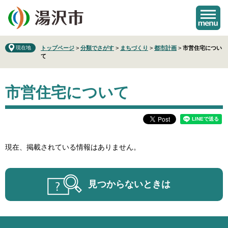
ペ
メ
ー
ニ
ジ
ュ
の
ー
先
を
現在地
トップページ
>
分類でさがす
>
まちづくり
>
都市計画
>
市営住宅につい
て
頭
飛
で
ば
本
す
し
市営住宅について
文
。
て
本
文
へ
現在、掲載されている情報はありません。
見つからないときは