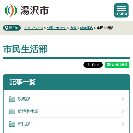
ペ
メ
ー
ニ
ジ
ュ
の
ー
先
を
現在地
トップページ
>
分類でさがす
>
市政
>
組織案内
>
市民生活部
頭
飛
で
ば
本
す
し
市民生活部
文
。
て
本
文
へ
記事一覧
税務課
環境共生課
市民課