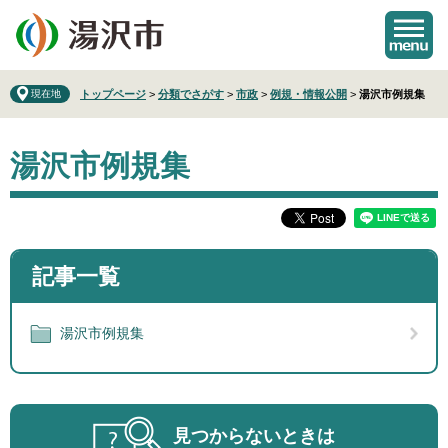
ペ
メ
ー
ニ
ジ
ュ
の
ー
先
を
現在地
トップページ
>
分類でさがす
>
市政
>
例規・情報公開
>
湯沢市例規集
頭
飛
で
ば
本
す
し
湯沢市例規集
文
。
て
本
文
へ
記事一覧
湯沢市例規集
見つからないときは