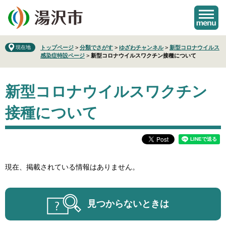
ペ
メ
ー
ニ
ジ
ュ
の
ー
先
を
現在地
トップページ
>
分類でさがす
>
ゆざわチャンネル
>
新型コロナウイルス
感染症特設ページ
>
新型コロナウイルスワクチン接種について
頭
飛
で
ば
本
す
し
新型コロナウイルスワクチン
文
。
て
本
接種について
文
へ
現在、掲載されている情報はありません。
見つからないときは