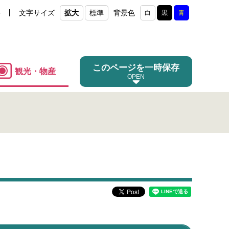
e
文字サイズ
拡大
標準
背景色
白
黒
青
このページを一時保存
観光・物産