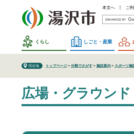
ペ
メ
本文へ
ご利
ー
ニ
ジ
ュ
の
ー
先
を
頭
飛
くらし
しごと・産業
で
ば
す
し
。
て
現在地
トップページ
>
分類でさがす
>
施設案内
>
スポーツ施
本
文
本
へ
広場・グラウンド
文