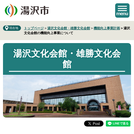
ペ
メ
ー
ニ
ジ
ュ
の
ー
先
を
現在地
トップページ
>
湯沢文化会館・雄勝文化会館
>
機能向上事業計画
>
湯沢
文化会館の機能向上事業について
頭
飛
で
ば
す
し
湯沢文化会館・雄勝文化会
。
て
本
館
文
へ