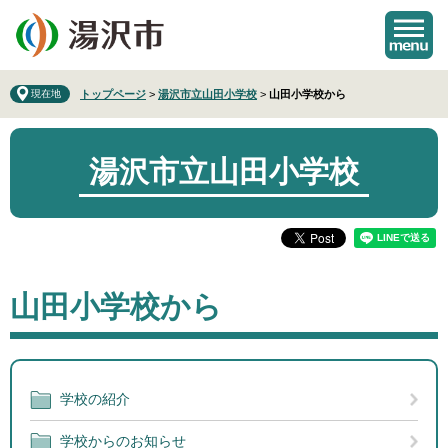
ペ
メ
ー
ニ
ジ
ュ
の
ー
先
を
現在地
トップページ
>
湯沢市立山田小学校
>
山田小学校から
頭
飛
で
ば
す
し
湯沢市立山田小学校
。
て
本
文
へ
本
山田小学校から
文
学校の紹介
学校からのお知らせ