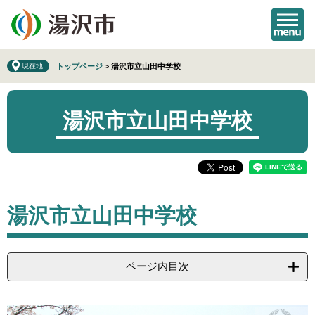
ペ
メ
ー
ニ
ジ
ュ
の
ー
先
を
現在地
トップページ
>
湯沢市立山田中学校
頭
飛
で
ば
す
し
湯沢市立山田中学校
。
て
本
文
へ
本
湯沢市立山田中学校
文
ページ内目次