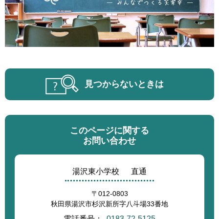
見つからないときは
このページに関する
お問い合わせ
湯沢東小学校
直通
〒012-0803
秋田県湯沢市杉沢新所字八斗場33番地
電話番号：
0183-72-5125