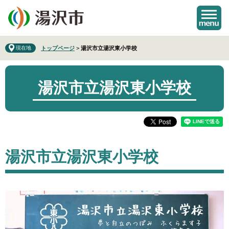
ペ
メ
ー
ニ
ジ
ュ
の
ー
先
を
現在地
トップページ
>
湯沢市立湯沢東小学校
頭
飛
で
ば
す
し
湯沢市立湯沢東小学校
。
て
本
文
へ
本
湯沢市立湯沢東小学校
文