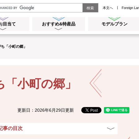
本文へ
Foreign La
お目当て
おすすめ&特産品
モデルプラン
メ
メ
ニ
ニ
ュ
ュ
がち「小町の郷」
ー
ー
を
を
開
開
く
く
ち「小町の郷」
更新日：2026年6月29日更新
記事の目次