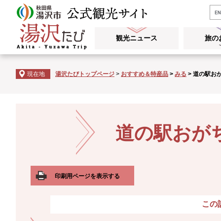
ペ
メ
ー
ニ
ジ
ュ
観光ニュース
旅の
の
ー
先
を
頭
飛
現在地
湯沢たびトップページ
>
おすすめ＆特産品
>
みる
>
道の駅お
で
ば
す
し
。
て
本
本
文
文
道の駅おが
へ
印刷用ページを表示する
この