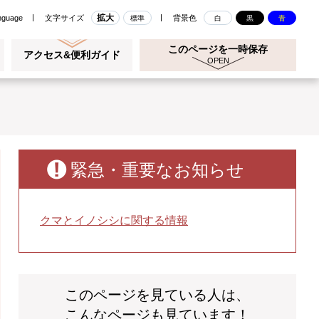
拡大
nguage
文字サイズ
背景色
標準
白
黒
青
このページを一時保存
アクセス&便利ガイド
緊急・重要なお知らせ
クマとイノシシに関する情報
このページを見ている人は、
こんなページも見ています！