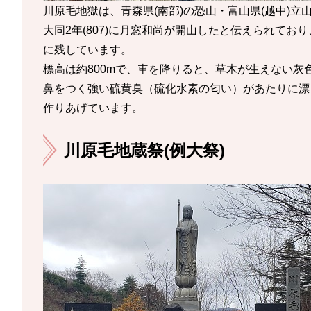
川原毛地獄は、青森県(南部)の恐山・富山県(越中)
大同2年(807)に月窓和尚が開山したと伝えられて
に残しています。
標高は約800mで、車を降りると、草木が生えない
鼻をつく強い硫黄臭（硫化水素の匂い）があたりに漂
作りあげています。
川原毛地蔵祭(例大祭)