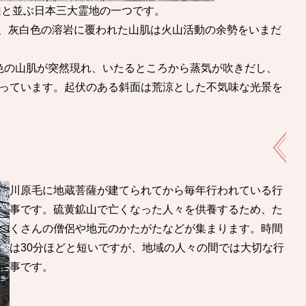
立山と並ぶ日本三大霊地の一つです。
おり、灰白色の溶岩に覆われた山肌は火山活動の余勢をいまだ
灰色の山肌が突然現れ、いたるところから蒸気が吹きだし、
っています。起伏のある斜面は荒涼とした不気味な光景を
川原毛に地蔵菩薩が建てられてから毎年行われている行
事です。硫黄鉱山で亡くなった人々を供養するため、た
くさんの僧侶や地元のかたがたなどが集まります。時間
は30分ほどと短いですが、地域の人々の間では大切な行
事です。