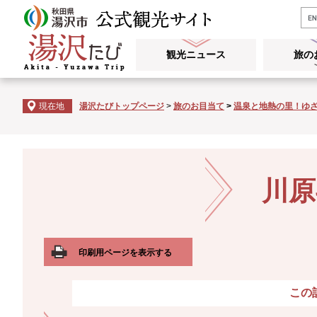
ペ
メ
ー
ニ
ジ
ュ
観光ニュース
旅の
の
ー
先
を
頭
飛
現在地
湯沢たびトップページ
>
旅のお目当て
>
温泉と地熱の里！ゆ
で
ば
す
し
。
て
本
本
文
文
川原
へ
印刷用ページを表示する
この