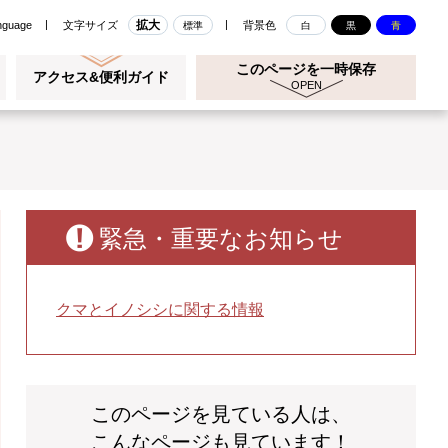
拡大
nguage
文字サイズ
背景色
標準
白
黒
青
このページを一時保存
アクセス&便利ガイド
緊急・重要なお知らせ
クマとイノシシに関する情報
このページを見ている人は、
こんなページも見ています！