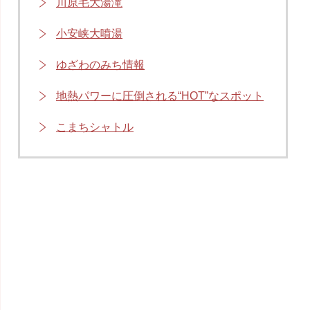
川原毛大湯滝
小安峡大噴湯
ゆざわのみち情報
地熱パワーに圧倒される“HOT”なスポット
こまちシャトル