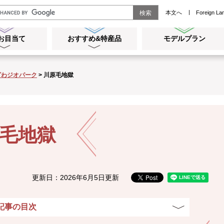
本文へ
Foreign La
お目当て
おすすめ&特産品
モデルプラン
メ
メ
ニ
ニ
ュ
ュ
ざわジオパーク
>
川原毛地獄
ー
ー
を
を
開
開
く
く
毛地獄
更新日：2026年6月5日更新
記事の目次