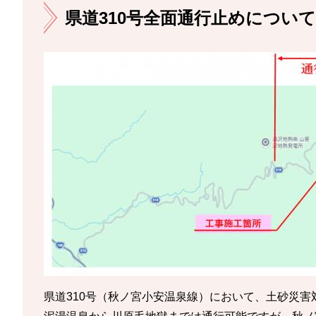
県道310号全面通行止めについて
県道310号（秋ノ宮小安温泉線）において、土砂災