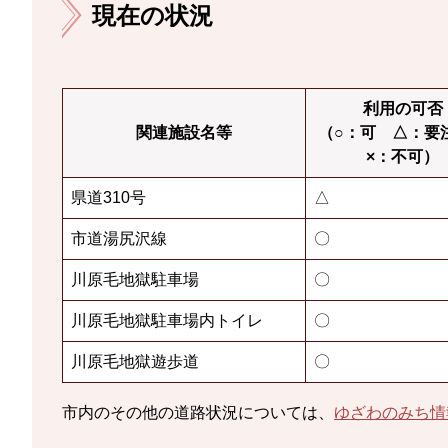
現在の状況
利用の可否
関連施設名等
（○：可 △：
×：不可）
県道310号
△
市道湯尻沢線
〇
川原毛地獄駐車場
〇
川原毛地獄駐車場内トイレ
〇
川原毛地獄遊歩道
〇
市内のその他の道路状況については、
ゆざわのみち情