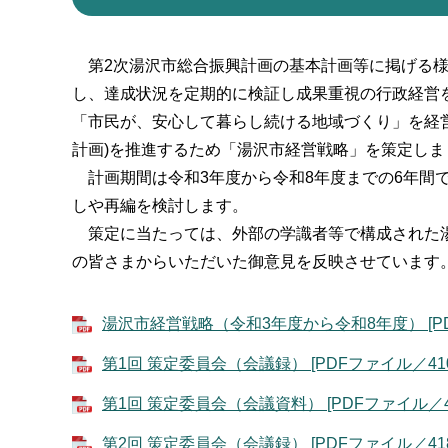
第2次湯沢市総合振興計画の基本計画等に掲げる様
し、達成状況を定期的に検証し成果重視の行政経営
「市民が、安心して暮らし続ける地域づくり」を経
計画)を推進するため「湯沢市経営戦略」を策定しま
計画期間は令和3年度から令和8年度までの6年間
しや再編を検討します。
策定に当たっては、外部の学識者等で構成された湯
の皆さまからいただいた御意見を反映させています
湯沢市経営戦略（令和3年度から令和8年度） [PDF
第1回 策定委員会（会議録） [PDFファイル／410
第1回 策定委員会（会議資料） [PDFファイル／4.
第2回 策定委員会（会議録） [PDFファイル／418