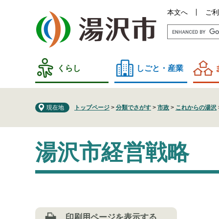
ペ
メ
本文へ
ご利
ー
ニ
ジ
ュ
の
ー
先
を
頭
飛
くらし
しごと・産業
で
ば
す
し
。
て
現在地
トップページ
>
分類でさがす
>
市政
>
これからの湯沢
本
文
本
へ
湯沢市経営戦略
文
印刷用ページを表示する