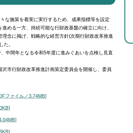
々な施策を着実に実行するため、成果指標等を設定
を進める一方、持続可能な行財政基盤の確立に向け、
営理念に掲げ、戦略的な経営方針(次期行財政改革推進
した。
で、中間年となる令和5年度に進みぐあいを点検し見直
沢市行財政改革推進計画策定委員会を開催し、委員
。
ファイル／3.74MB]
KB]
04MB]
KB]