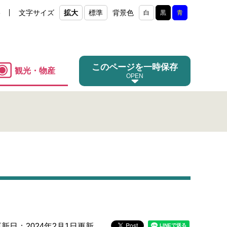
e
文字サイズ
拡大
標準
背景色
白
黒
青
このページを一時保存
観光・物産
更新日：2024年2月1日更新