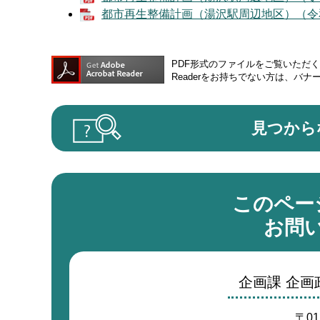
都市再生整備計画（湯沢駅周辺地区）（令和8年
PDF形式のファイルをご覧いただく場合
Readerをお持ちでない方は、バ
見つから
このペー
お問
企画課 企
〒01