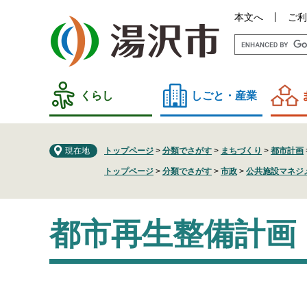
ペ
メ
本文へ
ご利
ー
ニ
ジ
ュ
の
ー
先
を
頭
飛
くらし
しごと・産業
で
ば
す
し
。
て
現在地
トップページ
>
分類でさがす
>
まちづくり
>
都市計画
本
文
トップページ
>
分類でさがす
>
市政
>
公共施設マネジ
へ
本
都市再生整備計画
文