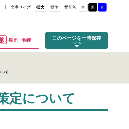
e
文字サイズ
拡大
標準
背景色
白
黒
青
このページを一時保存
観光・物産
ついて
策定について