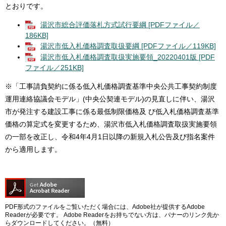
とおりです。
湯沢市総合評価落札方式試行要綱 [PDFファイル／
186KB]
湯沢市低入札価格調査取扱要綱 [PDFファイル／119KB]
湯沢市低入札価格調査取扱実施要領_20220401版 [PDF
ファイル／251KB]
※「工事請負契約に係る低入札価格調査基準中央公共工事契約制度
運用連絡協議会モデル」(中央公契連モデル)の見直しに伴い、湯沢
市が発注する建設工事に係る最低制限価格及 び低入札価格調査基準
価格の算定式を変更するため、湯沢市低入札価格調査取扱実施要領
の一部を改正し、令和4年4月1日以降の新規入札公告及び指名案件
から適用します。
PDF形式のファイルをご覧いただく場合には、Adobe社が提供するAdobe
Readerが必要です。
Adobe Readerをお持ちでない方は、バナーのリンク先か
らダウンロードしてください。（無料）