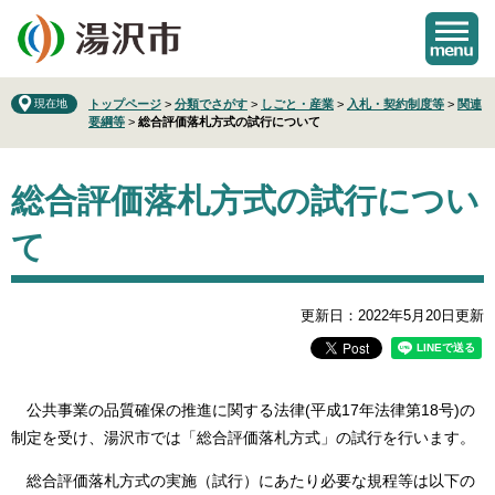
ペ
メ
ー
ニ
ジ
ュ
の
ー
先
を
現在地
トップページ
>
分類でさがす
>
しごと・産業
>
入札・契約制度等
>
関連
要綱等
>
総合評価落札方式の試行について
頭
飛
で
ば
本
す
し
総合評価落札方式の試行につい
文
。
て
本
て
文
へ
更新日：2022年5月20日更新
公共事業の品質確保の推進に関する法律(平成17年法律第18号)の
制定を受け、湯沢市では「総合評価落札方式」の試行を行います。
総合評価落札方式の実施（試行）にあたり必要な規程等は以下の