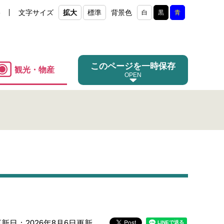
e
文字サイズ
拡大
標準
背景色
白
黒
青
このページを一時保存
観光・物産
更新日：2026年8月6日更新