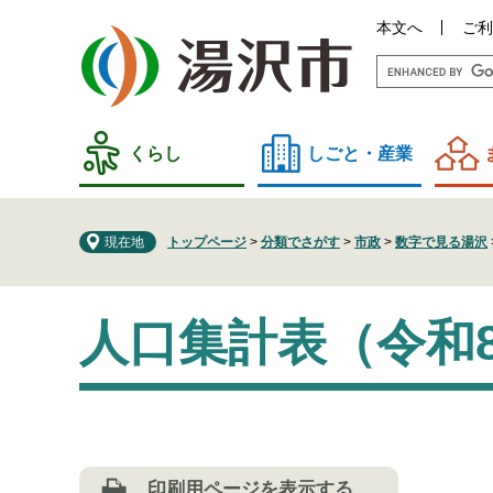
ペ
メ
本文へ
ご利
ー
ニ
ジ
ュ
の
ー
先
を
頭
飛
くらし
しごと・産業
で
ば
す
し
。
て
現在地
トップページ
>
分類でさがす
>
市政
>
数字で見る湯沢
本
文
本
へ
人口集計表（令和
文
印刷用ページを表示する