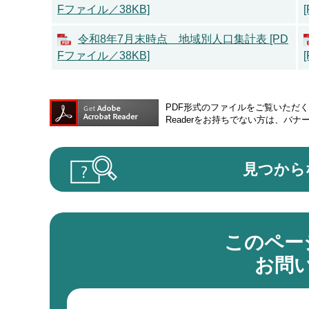
Fファイル／38KB]
令和8年7月末時点 地域別人口集計表 [PD
Fファイル／38KB]
PDF形式のファイルをご覧いただく場合
Readerをお持ちでない方は、バ
見つから
このペー
お問