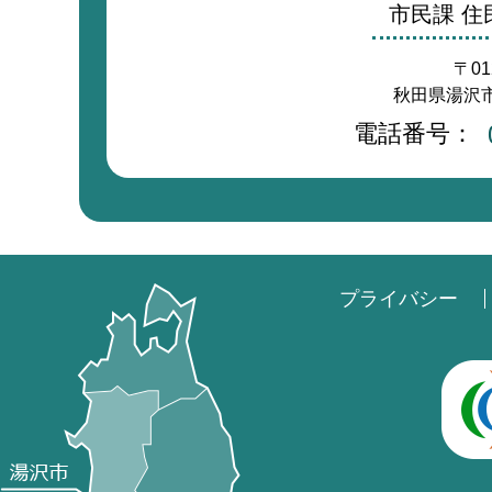
市民課 住
〒01
秋田県湯沢市
電話番号：
プライバシー