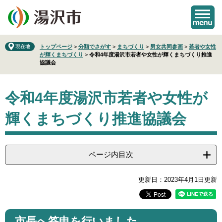
ペ
メ
ー
ニ
ジ
ュ
の
ー
先
を
現在地
トップページ
>
分類でさがす
>
まちづくり
>
男女共同参画
>
若者や女性
が輝くまちづくり
>
令和4年度湯沢市若者や女性が輝くまちづくり推進
頭
飛
協議会
で
ば
す
し
本
。
て
令和4年度湯沢市若者や女性が
文
本
文
輝くまちづくり推進協議会
へ
ページ内目次
更新日：2023年4月1日更新
市長へ答申を行いました