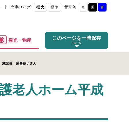
e
文字サイズ
拡大
標準
背景色
白
黒
青
このページを一時保存
観光・物産
 施設長 栄喜絹子さん
養護老人ホーム平成