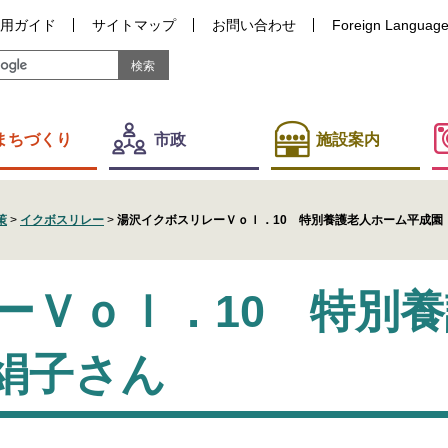
用ガイド
サイトマップ
お問い合わせ
Foreign Languag
まちづくり
市政
施設案内
策
>
イクボスリレー
>
湯沢イクボスリレーＶｏｌ．10 特別養護老人ホーム平成園
ーＶｏｌ．10 特別
絹子さん