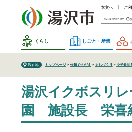
ペ
メ
本文へ
ご利
ー
ニ
ジ
ュ
の
ー
先
を
頭
飛
くらし
しごと・産業
で
ば
す
し
。
て
現在地
トップページ
>
分類でさがす
>
まちづくり
>
少子化対
本
文
本
へ
湯沢イクボスリレ
文
園 施設長 栄喜