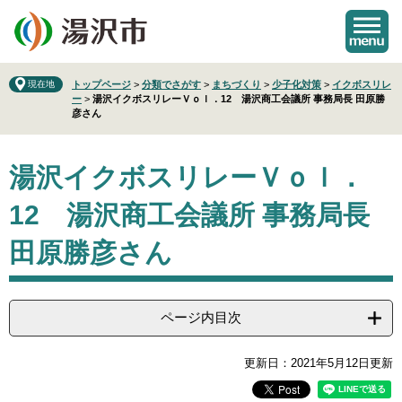
ペ
メ
ー
ニ
ジ
ュ
の
ー
先
を
現在地
トップページ
>
分類でさがす
>
まちづくり
>
少子化対策
>
イクボスリレ
ー
>
湯沢イクボスリレーＶｏｌ．12 湯沢商工会議所 事務局長 田原勝
頭
飛
彦さん
で
ば
す
し
本
。
て
湯沢イクボスリレーＶｏｌ．
文
本
文
12 湯沢商工会議所 事務局長
へ
田原勝彦さん
ページ内目次
更新日：2021年5月12日更新