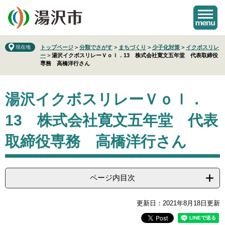
ペ
メ
ー
ニ
ジ
ュ
の
ー
先
を
現在地
トップページ
>
分類でさがす
>
まちづくり
>
少子化対策
>
イクボスリレ
ー
>
湯沢イクボスリレーＶｏｌ．13 株式会社寛文五年堂 代表取締役
頭
飛
専務 高橋洋行さん
で
ば
す
し
本
。
て
湯沢イクボスリレーＶｏｌ．
文
本
文
13 株式会社寛文五年堂 代表
へ
取締役専務 高橋洋行さん
ページ内目次
更新日：2021年8月18日更新