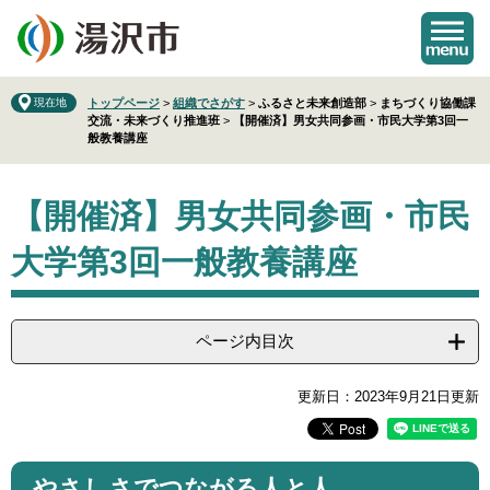
ペ
メ
ー
ニ
ジ
ュ
の
ー
先
を
現在地
トップページ
>
組織でさがす
>
ふるさと未来創造部
>
まちづくり協働課
交流・未来づくり推進班
>
【開催済】男女共同参画・市民大学第3回一
頭
飛
般教養講座
で
ば
す
し
本
。
て
【開催済】男女共同参画・市民
文
本
文
大学第3回一般教養講座
へ
ページ内目次
更新日：2023年9月21日更新
やさしさでつながる人と人