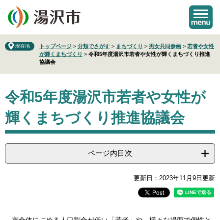
ペ
メ
ー
ニ
ジ
ュ
の
ー
先
を
現在地
トップページ
>
分類でさがす
>
まちづくり
>
男女共同参画
>
若者や女性
が輝くまちづくり
>
令和5年度湯沢市若者や女性が輝くまちづくり推進
頭
飛
協議会
で
ば
す
し
本
。
て
令和5年度湯沢市若者や女性が
文
本
文
輝くまちづくり推進協議会
へ
ページ内目次
更新日：2023年11月9日更新