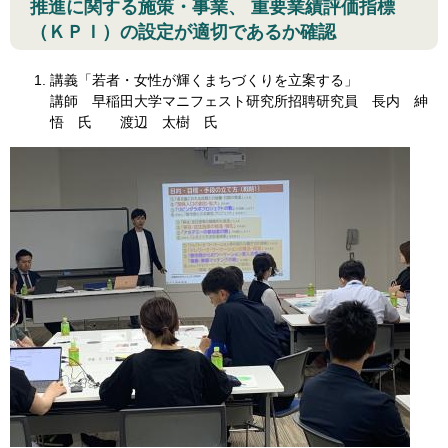
推進に関する施策・事業、 重要業績評価指標
（ＫＰＩ）の設定が適切であるか確認​
講義「若者・女性が輝くまちづくりを立案する」
講師 早稲田大学マニフェスト研究所招聘研究員 長内 紳
悟 氏 渡辺 太樹 氏