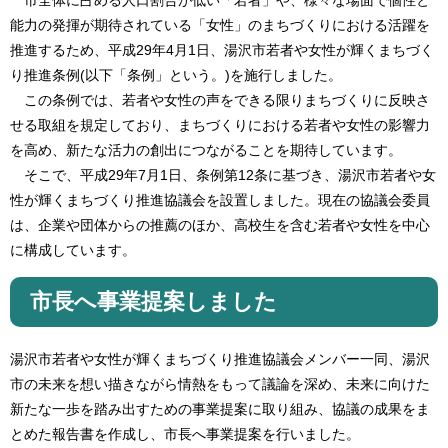
市全体に占める人口割合が低い「若者」や、様々な場面で個性と
能力の発揮が期待されている「女性」のまちづくりにおける活躍を
推進するため、平成29年4月1日、湯沢市若者や女性が輝くまちづく
り推進条例(以下「条例」という。)を施行しました。
この条例では、若者や女性の声をできる限りまちづくりに反映さ
せる取組を規定しており、まちづくりにおける若者や女性の影響力
を高め、新たな活力の創出につながることを期待しています。
そこで、平成29年7月1日、条例第12条に基づき、湯沢市若者や女
性が輝くまちづくり推進協議会を設置しました。現在の協議会委員
は、企業や団体からの推薦のほか、高校生を含む若者や女性を中心
に構成しています。
市長へ事業提案しました
湯沢市若者や女性が輝くまちづくり推進協議会メンバー一同、湯沢
市の未来を想い描きながら情熱をもって議論を深め、未来に向けた
新たな一歩を踏み出すための事業提案に取り組み、協議の成果をま
とめた報告書を作成し、市長へ事業提案を行いました。