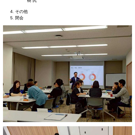
樹 氏
その他
閉会