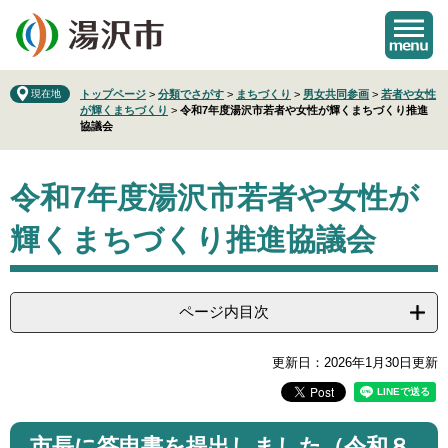
ペ
メ
ー
ニ
ジ
ュ
の
ー
先
を
現在地
トップページ
>
分類でさがす
>
まちづくり
>
男女共同参画
>
若者や女性
が輝くまちづくり
>
令和7年度湯沢市若者や女性が輝くまちづくり推進
頭
飛
協議会
で
ば
す
し
本
。
て
令和7年度湯沢市若者や女性が
文
本
文
輝くまちづくり推進協議会
へ
ページ内目次
更新日：2026年1月30日更新
市長に答申書を提出しました（令和８