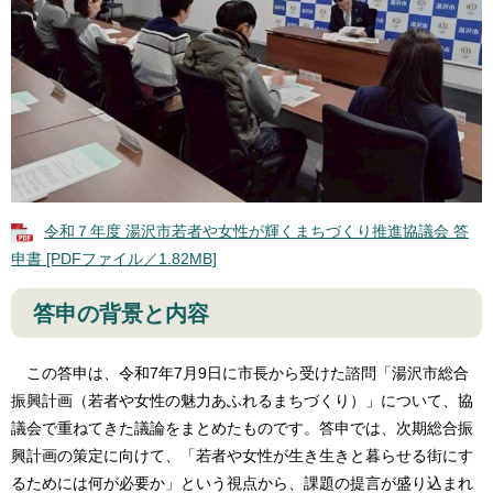
令和７年度 湯沢市若者や女性が輝くまちづくり推進協議会 答
申書 [PDFファイル／1.82MB]
答申の背景と内容
この答申は、令和7年7月9日に市長から受けた諮問「湯沢市総合
振興計画（若者や女性の魅力あふれるまちづくり）」について、協
議会で重ねてきた議論をまとめたものです。答申では、次期総合振
興計画の策定に向けて、「若者や女性が生き生きと暮らせる街にす
るためには何が必要か」という視点から、課題の提言が盛り込まれ