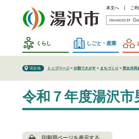
ペ
メ
本文へ
ご利
ー
ニ
ジ
ュ
の
ー
先
を
頭
飛
くらし
しごと・産業
で
ば
す
し
。
て
現在地
トップページ
>
分類でさがす
>
まちづくり
>
男女共同
本
文
本
へ
令和７年度湯沢市
文
印刷用ページを表示する