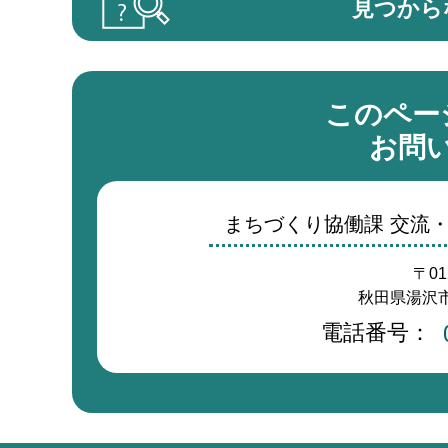
見つから
このペー
お問
まちづくり協働課 交流
〒01
秋田県湯沢市
電話番号：