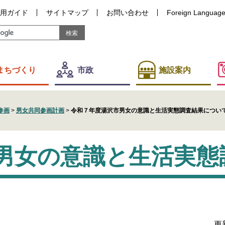
用ガイド
サイトマップ
お問い合わせ
Foreign Languag
まちづくり
市政
施設案内
参画
>
男女共同参画計画
>
令和７年度湯沢市男女の意識と生活実態調査結果につい
男女の意識と生活実態
更