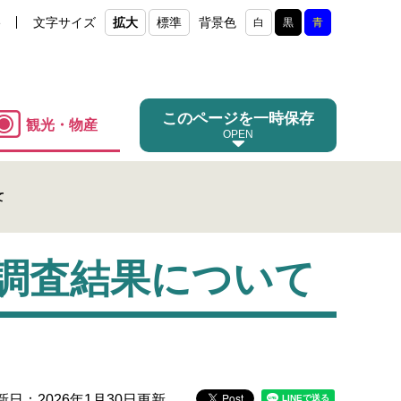
e
文字サイズ
拡大
標準
背景色
白
黒
青
このページを一時保存
観光・物産
て
調査結果について
新日：2026年1月30日更新