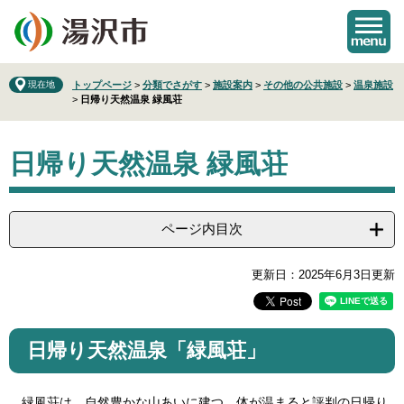
ペ
メ
ー
ニ
ジ
ュ
の
ー
先
を
現在地
トップページ
>
分類でさがす
>
施設案内
>
その他の公共施設
>
温泉施設
>
日帰り天然温泉 緑風荘
頭
飛
で
ば
本
す
し
日帰り天然温泉 緑風荘
文
。
て
本
文
へ
ページ内目次
更新日：2025年6月3日更新
日帰り天然温泉「緑風荘」
緑風荘は、自然豊かな山あいに建つ、体が温まると評判の日帰り