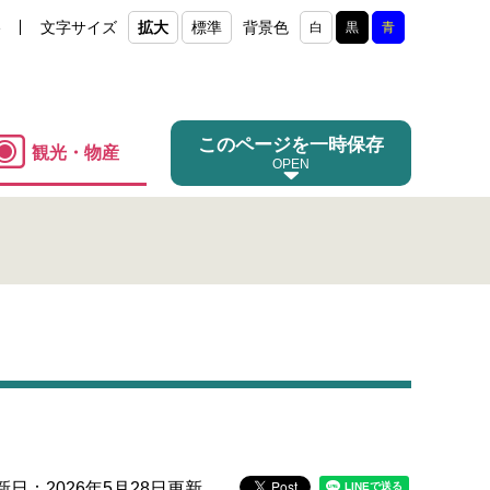
e
文字サイズ
拡大
標準
背景色
白
黒
青
このページを一時保存
観光・物産
新日：2026年5月28日更新