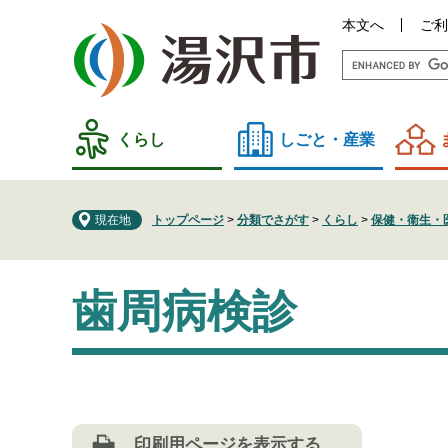
ペ
メ
本文へ
ご利
ー
ニ
ジ
ュ
の
ー
先
を
頭
飛
くらし
しごと・産業
で
ば
す
し
。
て
現在地
トップページ
>
分類でさがす
>
くらし
>
保健・衛生・
本
文
本
へ
歯周病検診
文
印刷用ページを表示する