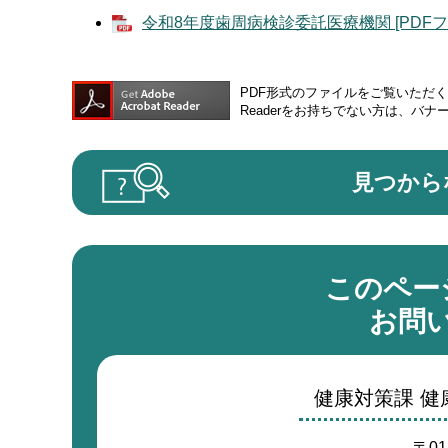
令和8年度歯周病検診委託医療機関 [PDFファ
PDF形式のファイルをご覧いただく場合
Readerをお持ちでない方は、バ
見つから
このペー
お問
健康対策課 
〒01