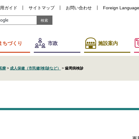
用ガイド
サイトマップ
お問い合わせ
Foreign Languag
まちづくり
市政
施設案内
医療
>
成人保健（市民健[検]診など）
>
歯周病検診
更