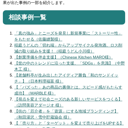
果が出た事例の一部を紹介します。
相談事例一覧
「真の強み」とニーズを発見し新規事業に「ストーリー性」
をもたせる（佐藤縫製様）
稲庭うどんの「切れ端」からアップサイクル発泡酒。ロス削
減の取り組みを支援​！（稲庭うどん小川様）
【創業準備を伴走支援】​（Chinese Kitchen MARO様）
【世の中のトレンドに沿った支援。「SDGs」を意識】（中野
木工 様）
【老舗料亭が生み出したアイディア勝負「和のサンドイッ
チ」】（日本料理福富 様）
【「バズった」あの商品の裏側とは。スピード感がもたらす
成功】（MARBLE 様）
【視点を変えて社会ニーズのある新しいサービスをつくる】
（訪問美容アダージオ 様）
【街の「厄介者」を「資源」にする地域ブランディング】
（秋田湯沢・雪中貯蔵協会 様）
【「売り方」と「ターゲット」を変えて売り上げをUPする】