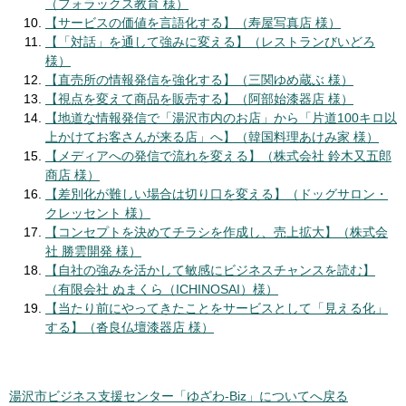
（フォラックス教育 様）
【サービスの価値を言語化する】（寿屋写真店 様）
【「対話」を通して強みに変える】（レストランびいどろ
様）
【直売所の情報発信を強化する】（三関ゆめ蔵ぶ 様）
【視点を変えて商品を販売する】（阿部始漆器店 様）
【地道な情報発信で「湯沢市内のお店」から「片道100キロ以
上かけてお客さんが来る店」へ】（韓国料理あけみ家 様）
【メディアへの発信で流れを変える】（株式会社 鈴木又五郎
商店 様）
【差別化が難しい場合は切り口を変える】（ドッグサロン・
クレッセント 様）
【コンセプトを決めてチラシを作成し、売上拡大】（株式会
社 勝雲開発 様）
【自社の強みを活かして敏感にビジネスチャンスを読む】
（有限会社 ぬまくら（ICHINOSAI）様）
【当たり前にやってきたことをサービスとして「見える化」
する】（沓良仏壇漆器店 様）
湯沢市ビジネス支援センター「ゆざわ‐Biz」についてへ戻る