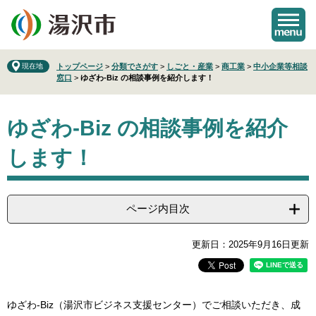
ペ
メ
ー
ニ
ジ
ュ
の
ー
先
を
現在地
トップページ
>
分類でさがす
>
しごと・産業
>
商工業
>
中小企業等相談
窓口
>
ゆざわ‐Biz の相談事例を紹介します！
頭
飛
で
ば
本
す
し
ゆざわ‐Biz の相談事例を紹介
文
。
て
本
します！
文
へ
ページ内目次
更新日：2025年9月16日更新
ゆざわ-Biz（湯沢市ビジネス支援センター）でご相談いただき、成