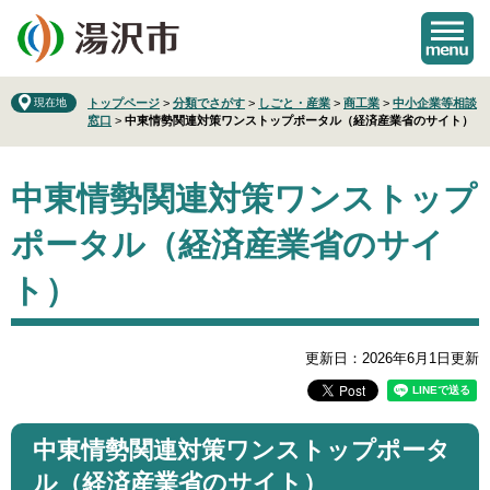
ペ
メ
ー
ニ
ジ
ュ
の
ー
先
を
現在地
トップページ
>
分類でさがす
>
しごと・産業
>
商工業
>
中小企業等相談
窓口
>
中東情勢関連対策ワンストップポータル（経済産業省のサイト）
頭
飛
で
ば
本
す
し
中東情勢関連対策ワンストップ
文
。
て
本
ポータル（経済産業省のサイ
文
へ
ト）
更新日：2026年6月1日更新
中東情勢関連対策ワンストップポータ
ル（経済産業省のサイト）