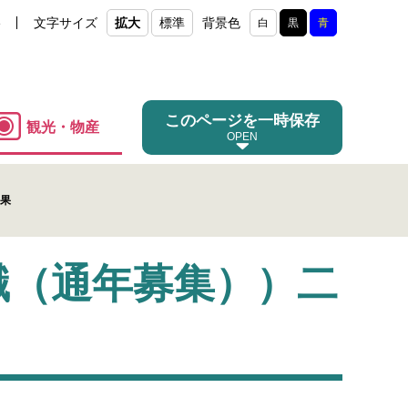
e
文字サイズ
拡大
標準
背景色
白
黒
青
このページを一時保存
観光・物産
結果
職（通年募集））二