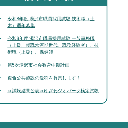
令和8年度 湯沢市職員採用試験 技術職（土
木）通年募集
令和8年度 湯沢市職員採用試験 一般事務職
（上級、就職氷河期世代、職務経験者）、技
術職（上級）、保健師
第5次湯沢市社会教育中期計画
複合公共施設の愛称を募集します！
≪試験結果公表≫ゆざわジオパーク検定試験