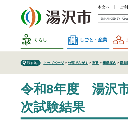
ペ
メ
本文へ
ご利
ー
ニ
ジ
ュ
の
ー
先
を
頭
飛
くらし
しごと・産業
で
ば
す
し
。
て
現在地
トップページ
>
分類でさがす
>
市政
>
組織案内
>
職員
本
文
本
へ
令和8年度 湯沢
文
次試験結果