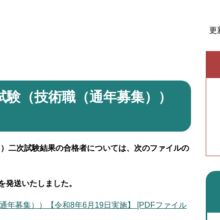
更
用試験（技術職（通年募集））
））二次試験結果
の合格者については、次のファイルの
書を発送いたしました。
年募集））【令和8年6月19日実施】 [PDFファイル