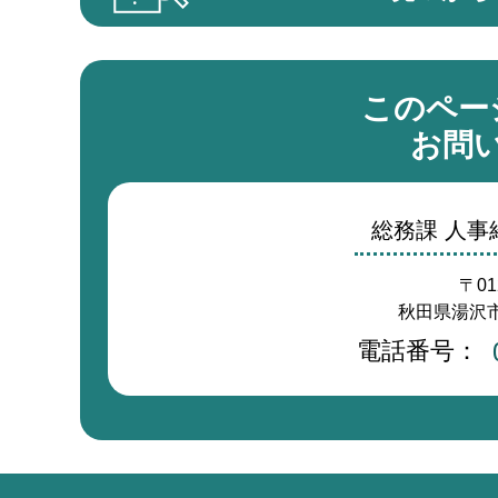
このペー
お問
総務課 人
〒01
秋田県湯沢市
電話番号：