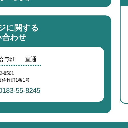
ジに関する
い合わせ
事給与班
直通
2-8501
佐竹町1番1号
0183-55-8245