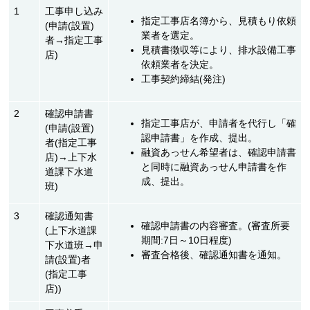
1
工事申し込み
指定工事店名簿から、見積もり依頼
(申請(設置)
業者を選定。
者→指定工事
見積書徴収等により、排水設備工事
店)
依頼業者を決定。
工事契約締結(発注)
2
確認申請書
指定工事店が、申請者を代行し「確
(申請(設置)
認申請書」を作成、提出。
者(指定工事
融資あっせん希望者は、確認申請書
店)→上下水
と同時に融資あっせん申請書を作
道課下水道
成、提出。
班)
3
確認通知書
確認申請書の内容審査。(審査所要
(上下水道課
期間:7日～10日程度)
下水道班→申
審査合格後、確認通知書を通知。
請(設置)者
(指定工事
店))