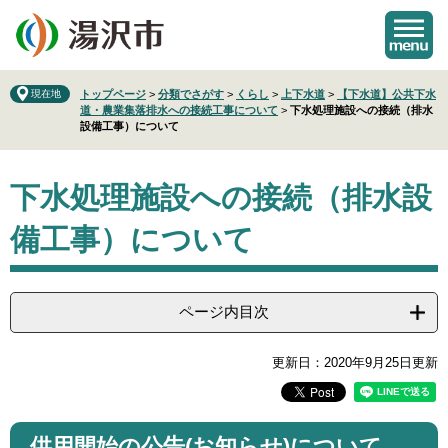
ペ
メ
ー
ニ
ジ
ュ
の
ー
先
を
現在地
トップページ
>
分類でさがす
>
くらし
>
上下水道
>
【下水道】公共下水
道・農業集落排水への接続工事について
>
下水処理施設への接続（排水
頭
飛
設備工事）について
で
ば
す
し
本
。
て
下水処理施設への接続（排水設
文
本
文
備工事）について
へ
ページ内目次
更新日：2020年9月25日更新
供用開始の公告(お知らせ)について