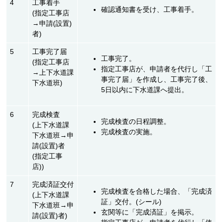
4
工事着手
確認通知書を受け、工事着手。
(指定工事店
→申請(設置)
者)
5
工事完了届
工事完了。
(指定工事店
指定工事店が、申請者を代行し「工
→上下水道課
事完了届」を作成し、工事完了後、
下水道班)
5日以内に下水道課へ提出。
6
完成検査
完成検査の日程調整。
(上下水道課
完成検査の実施。
下水道班→申
請(設置)者
(指定工事
店))
7
完成済証交付
完成検査を合格した場合、「完成済
(上下水道課
証」交付。(シール)
下水道班→申
玄関等に「完成済証」を掲示。
請(設置)者)