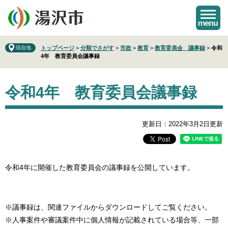
ペ
メ
ー
ニ
ジ
ュ
の
ー
先
を
現在地
トップページ
>
分類でさがす
>
市政
>
教育
>
教育委員会 議事録
>
令和
4年 教育委員会議事録
頭
飛
で
ば
本
す
し
令和4年 教育委員会議事録
文
。
て
本
文
へ
更新日：2022年3月2日更新
令和4年に開催した教育委員会の議事録を公開しています。
※議事録は、関連ファイルからダウンロードしてご覧ください。
※人事案件や審議案件中に個人情報が記載されている場合等、一部