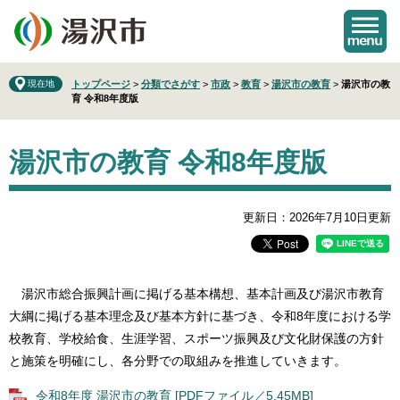
ペ
メ
ー
ニ
ジ
ュ
の
ー
先
を
現在地
トップページ
>
分類でさがす
>
市政
>
教育
>
湯沢市の教育
>
湯沢市の教
育 令和8年度版
頭
飛
で
ば
本
す
し
湯沢市の教育 令和8年度版
文
。
て
本
文
へ
更新日：2026年7月10日更新
湯沢市総合振興計画に掲げる基本構想、基本計画及び湯沢市教育
大綱に掲げる基本理念及び基本方針に基づき、令和8年度における学
校教育、学校給食、生涯学習、スポーツ振興及び文化財保護の方針
と施策を明確にし、各分野での取組みを推進していきます。
令和8年度 湯沢市の教育 [PDFファイル／5.45MB]