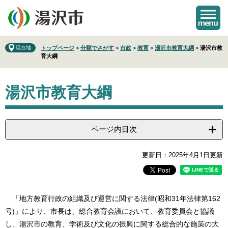
ペ
メ
ー
ニ
ジ
ュ
の
ー
先
を
現在地
トップページ
>
分類でさがす
>
市政
>
教育
>
湯沢市教育大綱
>
湯沢市教
育大綱
頭
飛
で
ば
本
す
し
湯沢市教育大綱
文
。
て
本
文
へ
ページ内目次
更新日：2025年4月1日更新
「地方教育行政の組織及び運営に関する法律(昭和31年法律第162
号)」により、市長は、総合教育会議において、教育委員会と協議
し、湯沢市の教育、学術及び文化の振興に関する総合的な施策の大