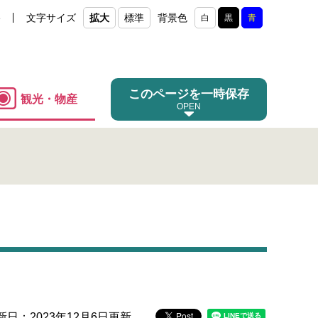
e
文字サイズ
拡大
標準
背景色
白
黒
青
このページを一時保存
観光・物産
新日：2023年12月6日更新