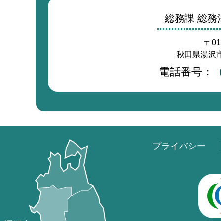
総務課 総
〒01
秋田県湯沢市
電話番号：
プライバシー