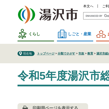
ペ
メ
本文へ
ご利
ー
ニ
ジ
ュ
の
ー
先
を
頭
飛
くらし
しごと・産業
で
ば
す
し
。
て
現在地
トップページ
>
分類でさがす
>
市政
>
教育
>
湯沢市総
本
文
本
へ
令和5年度湯沢市
文
印刷用ページを表示する