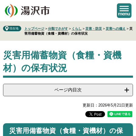
ペ
メ
ー
ニ
ジ
ュ
の
ー
先
を
現在地
トップページ
>
分類でさがす
>
くらし
>
災害・防災
>
災害への備え
>
災
害用備蓄物資（食糧・資機材）の保有状況
頭
飛
で
ば
本
す
し
災害用備蓄物資（食糧・資機
文
。
て
本
材）の保有状況
文
へ
ページ内目次
更新日：2026年5月21日更新
災害用備蓄物資（食糧・資機材）の保