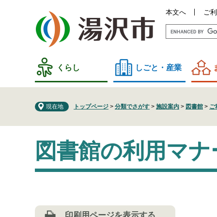
ペ
メ
本文へ
ご利
ー
ニ
ジ
ュ
の
ー
先
を
頭
飛
くらし
しごと・産業
で
ば
す
し
。
て
現在地
トップページ
>
分類でさがす
>
施設案内
>
図書館
>
ご
本
文
本
へ
図書館の利用マナ
文
印刷用ページを表示する