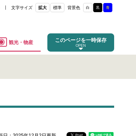
e
文字サイズ
拡大
標準
背景色
白
黒
青
このページを一時保存
観光・物産
新日：2025年12月2日更新