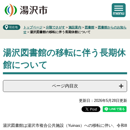
ペ
メ
ー
ニ
ジ
ュ
の
ー
先
を
現在地
トップページ
>
分類でさがす
>
施設案内
>
図書館
>
図書館からのお知ら
せ
>
湯沢図書館の移転に伴う長期休館について
頭
飛
で
ば
本
す
し
湯沢図書館の移転に伴う長期休
文
。
て
本
館について
文
へ
ページ内目次
更新日：2026年5月28日更新
湯沢図書館は湯沢市複合公共施設（Yuinas）への移転に伴い、令和8