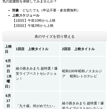
気の図書館を体験してみませんか？
対象
どなたでも（申込不要・参加費無料）
上映スケジュール
【1回目】午前10時から上映
【2回目】午後2時から上映
表のサイズを切り替える
上映
1回目 上映タイトル
2回目 上映タイトル
日
6
月
10
綾小路きみまろ 超特選！爆
日
昭和100年昭和ノスタルジ
笑ライブベストセレクショ
（水
ア 昭和レトロテレビ
ン！
曜
日）
6
月
17
綾小路きみまろ 超特選！爆
日
「九十歳。何がめでたい」
笑ライブベストセレクショ