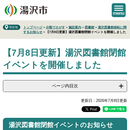
ペ
メ
ー
ニ
ジ
ュ
の
ー
先
を
現在地
トップページ
>
分類でさがす
>
施設案内
>
図書館
>
湯沢図書館移転に関
するお知らせ
>
【7月8日更新】湯沢図書館閉館イベントを開催しました
頭
飛
で
ば
本
す
し
【7月8日更新】湯沢図書館閉館
文
。
て
本
イベントを開催しました
文
へ
ページ内目次
更新日：2026年7月8日更新
湯沢図書館閉館イベントのお知らせ