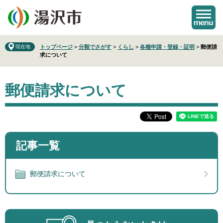
ペ
メ
ー
ニ
ジ
ュ
の
ー
先
を
現在地
トップページ
>
分類でさがす
>
くらし
>
各種申請・登録・証明
>
郵便請
求について
頭
飛
で
ば
本
す
し
郵便請求について
文
。
て
本
文
へ
記事一覧
郵便請求について