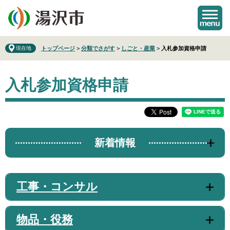
ペ
メ
ー
ニ
ジ
ュ
の
ー
先
を
現在地
トップページ
>
分類でさがす
>
しごと・産業
>
入札参加資格申請
頭
飛
で
ば
本
す
し
入札参加資格申請
文
。
て
本
文
へ
新着情報
工事・コンサル
物品・役務