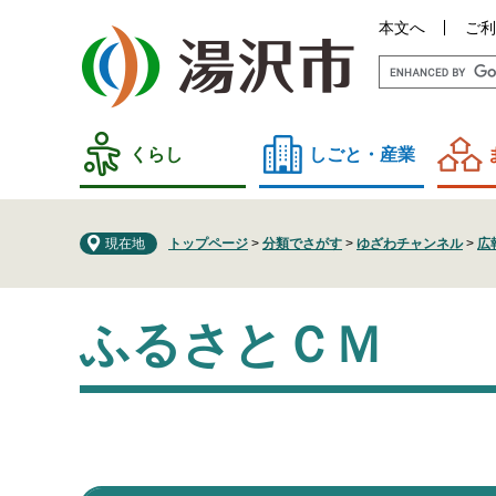
ペ
メ
本文へ
ご利
ー
ニ
ジ
ュ
の
ー
先
を
頭
飛
くらし
しごと・産業
で
ば
す
し
。
て
現在地
トップページ
>
分類でさがす
>
ゆざわチャンネル
>
広
本
文
本
へ
ふるさとＣＭ
文