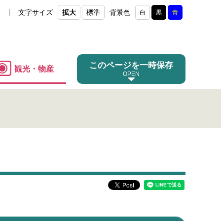
e
文字サイズ
拡大
標準
背景色
白
黒
青
このページを一時保存
観光・物産