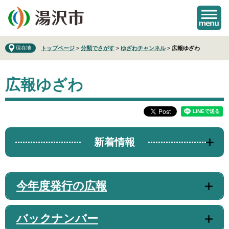
ペ
メ
ー
ニ
ジ
ュ
の
ー
先
を
現在地
トップページ
>
分類でさがす
>
ゆざわチャンネル
>
広報ゆざわ
頭
飛
で
ば
本
す
し
広報ゆざわ
文
。
て
本
文
へ
新着情報
今年度発行の広報
バックナンバー