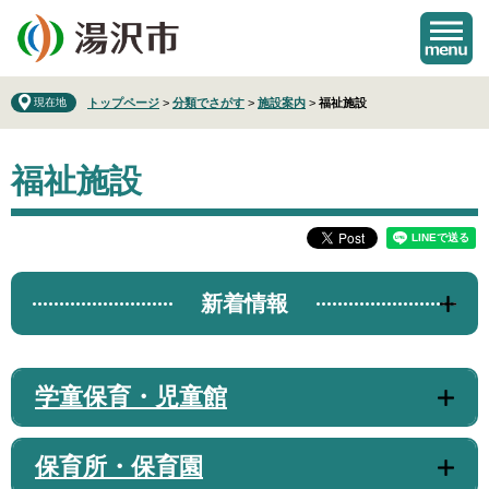
ペ
メ
ー
ニ
ジ
ュ
の
ー
先
を
現在地
トップページ
>
分類でさがす
>
施設案内
>
福祉施設
頭
飛
で
ば
本
す
し
福祉施設
文
。
て
本
文
へ
新着情報
学童保育・児童館
保育所・保育園