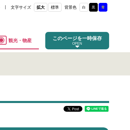
e
文字サイズ
拡大
標準
背景色
白
黒
青
このページを一時保存
観光・物産