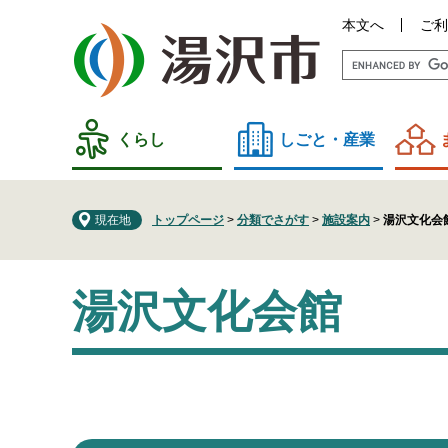
ペ
メ
本文へ
ご利
ー
ニ
ジ
ュ
の
ー
先
を
頭
飛
くらし
しごと・産業
で
ば
す
し
。
て
現在地
トップページ
>
分類でさがす
>
施設案内
>
湯沢文化会
本
文
本
へ
湯沢文化会館
文