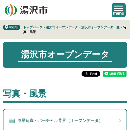
ペ
メ
ー
ニ
ジ
ュ
の
ー
先
を
現在地
トップページ
>
湯沢市オープンデータ
>
湯沢市オープンデータ一覧
>
写
真・風景
頭
飛
で
ば
す
し
。
て
湯沢市オープンデータ
本
文
へ
本
写真・風景
文
風景写真・バーチャル背景（オープンデータ）