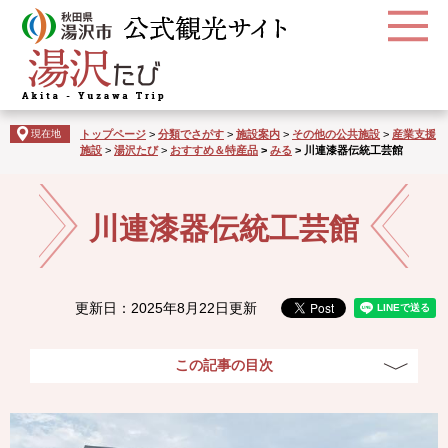
ペ
メ
ー
ニ
ジ
ュ
の
ー
先
を
頭
飛
で
ば
現在地
トップページ
>
分類でさがす
>
施設案内
>
その他の公共施設
>
産業支援
施設
>
湯沢たび
>
おすすめ＆特産品
>
みる
>
川連漆器伝統工芸館
す
し
。
て
本
本
文
文
川連漆器伝統工芸館
へ
更新日：2025年8月22日更新
この記事の目次