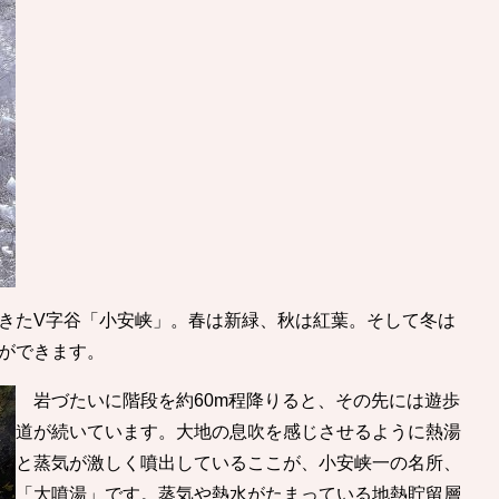
きたV字谷「小安峡」。春は新緑、秋は紅葉。そして冬は
ができます。
岩づたいに階段を約60m程降りると、その先には遊歩
道が続いています。大地の息吹を感じさせるように熱湯
と蒸気が激しく噴出しているここが、小安峡一の名所、
「大噴湯」です。蒸気や熱水がたまっている地熱貯留層