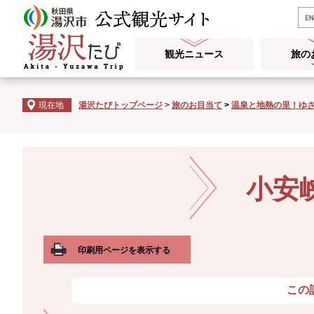
ペ
メ
ー
ニ
ジ
ュ
観光ニュース
旅の
の
ー
先
を
頭
飛
現在地
湯沢たびトップページ
>
旅のお目当て
>
温泉と地熱の里！ゆ
で
ば
す
し
。
て
本
本
文
文
小安
へ
印刷用ページを表示する
この