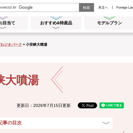
本文へ
Foreign La
お目当て
おすすめ&特産品
モデルプラン
メ
メ
ニ
ニ
ュ
ュ
ざわジオパーク
>
小安峡大噴湯
ー
ー
を
を
開
開
く
く
峡大噴湯
更新日：2026年7月15日更新
記事の目次