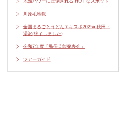
地熱パワーに圧倒される“HOT”なスポット
川原毛地獄
全国まるごとうどんエキスポ2025in秋田・
湯沢(終了しました)
令和7年度「民俗芸能発表会」
ツアーガイド